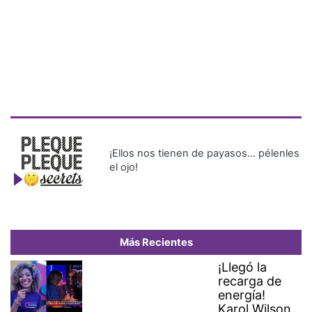
¡Ellos nos tienen de payasos… pélenles
el ojo!
Más Recientes
¡Llegó la
recarga de
energía!
Karol Wilson