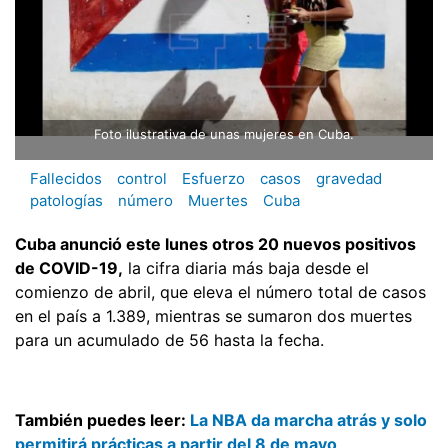
Foto ilustrativa de unas mujeres en Cuba.
Fallecidos
control
Esfuerzo
casos
gravedad
patologías
número
Muertes
Cuba
Cuba anunció este lunes otros 20 nuevos positivos
de COVID-19,
la cifra diaria más baja desde el
comienzo de abril, que eleva el número total de casos
en el país a 1.389, mientras se sumaron dos muertes
para un acumulado de 56 hasta la fecha.
También puedes leer:
La NBA da marcha atrás y solo
permitirá prácticas a partir del 8 de mayo