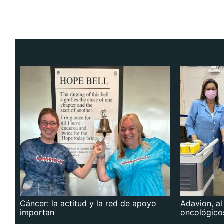
Cáncer: la actitud y la red de apoyo
Adavion, al
importan
oncológico