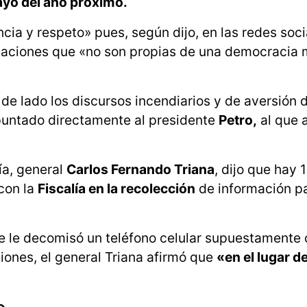
yo del año próximo.
cia y respeto» pues, según dijo, en las redes soc
taciones que «no son propias de una democracia 
de lado los discursos incendiarios y de aversión 
puntado directamente al presidente
Petro,
al que 
cía, general
Carlos Fernando Triana
, dijo que hay 
con la
Fiscalía en la recolección
de información pa
se le decomisó un teléfono celular supuestamente
iones, el general Triana afirmó que
«en el lugar de