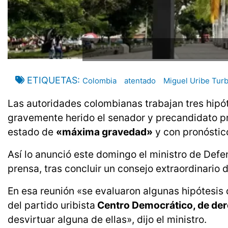
ETIQUETAS
Colombia
atentado
Miguel Uribe Tur
Las autoridades colombianas trabajan tres hipót
gravemente herido el senador y precandidato p
estado de
«máxima gravedad»
y con pronóstic
Así lo anunció este domingo el ministro de Defe
prensa, tras concluir un consejo extraordinario 
En esa reunión «se evaluaron algunas hipótesis
del partido uribista
Centro Democrático, de der
desvirtuar alguna de ellas», dijo el ministro.