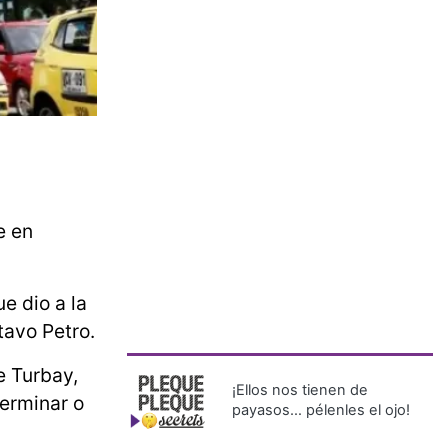
e en
e dio a la
tavo Petro.
e Turbay,
¡Ellos nos tienen de
erminar o
payasos… pélenles el ojo!