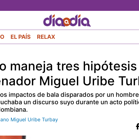
Pasar
al
contenido
principal
RO
EL PAÍS
RELAX
o maneja tres hipótesis
senador Miguel Uribe Tu
 dos impactos de bala disparados por un hombr
chaba un discurso suyo durante un acto políti
olombiana.
ano Miguel Uribe Turbay