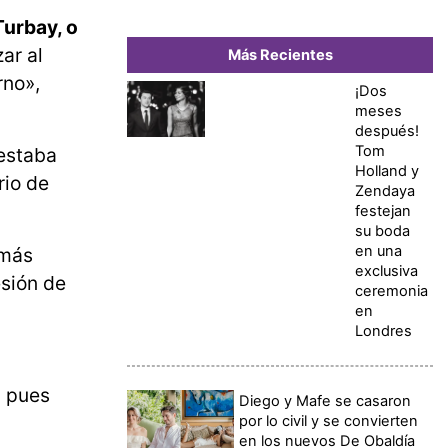
Turbay, o
zar al
Más Recientes
rno»,
¡Dos
meses
después!
Tom
 estaba
Holland y
rio de
Zendaya
festejan
su boda
en una
 más
exclusiva
esión de
ceremonia
en
Londres
, pues
Diego y Mafe se casaron
por lo civil y se convierten
en los nuevos De Obaldía