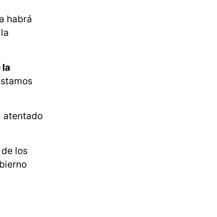
na habrá
 la
 la
 estamos
l atentado
 de los
obierno