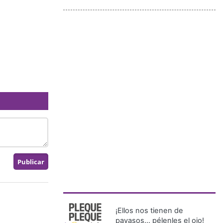
¡Ellos nos tienen de
payasos… pélenles el ojo!