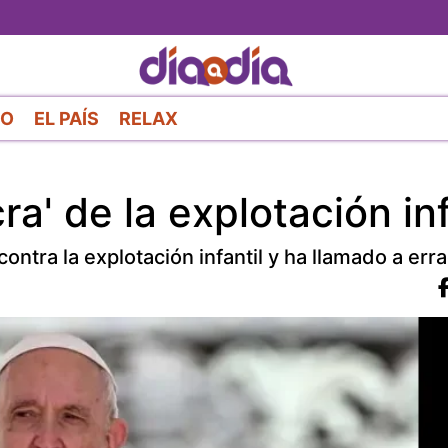
Pasar
al
contenido
principal
RO
EL PAÍS
RELAX
ra' de la explotación inf
tra la explotación infantil y ha llamado a erra