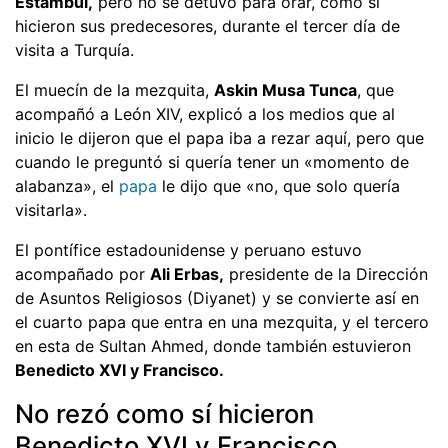
Estambul,
pero no se detuvo para orar, como sí
hicieron sus predecesores, durante el tercer día de
visita a Turquía.
El muecín de la mezquita,
Askin Musa Tunca
, que
acompañó a León XIV, explicó a los medios que al
inicio le dijeron que el papa iba a rezar aquí, pero que
cuando le preguntó si quería tener un «momento de
alabanza», el
pa
p
a
le dijo que «no, que solo quería
visitarla».
El pontífice estadounidense y peruano estuvo
acompañado por
Ali Erbas,
presidente de la Dirección
de Asuntos Religiosos (Diyanet) y se convierte así en
el cuarto papa que entra en una mezquita, y el tercero
en esta de Sultan Ahmed, donde también estuvieron
Benedicto XVI y Francisco.
No rezó como sí hicieron
Benedicto XVI y Francisco