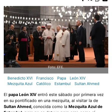
Foto: EFE.
Benedicto XVI
Francisco
Papa
León XIV
Mezquita Azul
Católico
Estambul
Sultan Ahmed
El
papa León XIV
entró este sábado por primera vez
en su pontificado en una mezquita, al visitar la de
Sultan Ahmed,
conocida como la
Mezquita Azul de