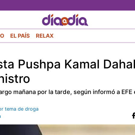
Pasar
al
contenido
principal
RO
EL PAÍS
RELAX
sta Pushpa Kamal Daha
istro
cargo mañana por la tarde, según informó a EFE 
or tema de droga
a