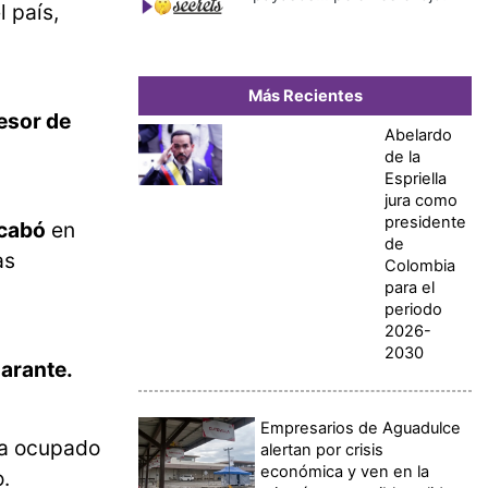
l país,
Más Recientes
sesor de
Abelardo
de la
Espriella
jura como
presidente
acabó
en
de
as
Colombia
para el
periodo
2026-
2030
arante.
Empresarios de Aguadulce
a ocupado
alertan por crisis
económica y ven en la
o.