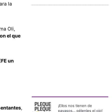
ara la
ma Oli,
n el que
EFE un
¡Ellos nos tienen de
sentantes
,
payasos… pélenles el ojo!