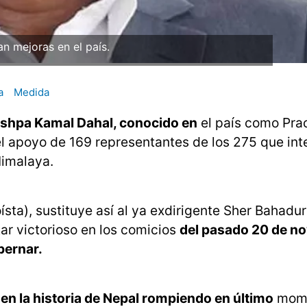
n mejoras en el país.
a
Medida
ushpa Kamal Dahal, conocido en
el país como Pr
 el apoyo de 169 representantes de los 275 que int
Himalaya.
sta), sustituye así al ya exdirigente Sher Bahadu
tar victorioso en los comicios
del pasado 20 de n
bernar.
 en la historia de Nepal rompiendo en último
mome