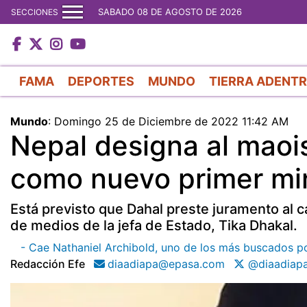
SABADO 08 DE AGOSTO DE 2026
SECCIONES
FAMA
DEPORTES
MUNDO
TIERRA ADENT
Mundo
:
Domingo 25 de Diciembre de 2022 11:42 AM
Nepal designa al maoi
como nuevo primer min
Está previsto que Dahal preste juramento al 
de medios de la jefa de Estado, Tika Dhakal.
- Cae Nathaniel Archibold, uno de los más buscados p
Redacción Efe
diaadiapa@epasa.com
@diaadiap