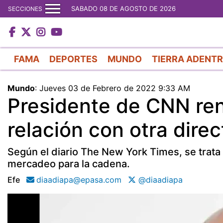
SABADO 08 DE AGOSTO DE 2026
SECCIONES
FAMA
DEPORTES
MUNDO
TIERRA ADENT
Mundo
:
Jueves 03 de Febrero de 2022 9:33 AM
Presidente de CNN ren
relación con otra direc
Según el diario The New York Times, se trata d
mercadeo para la cadena.
Efe
diaadiapa@epasa.com
@diaadiapa