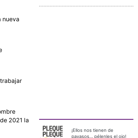
a nueva
e
trabajar
nombre
 de 2021 la
¡Ellos nos tienen de
payasos… pélenles el ojo!