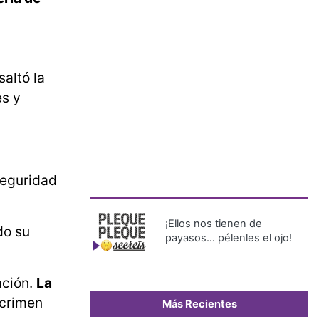
saltó la
es y
seguridad
¡Ellos nos tienen de
do su
payasos… pélenles el ojo!
ación.
La
 crimen
Más Recientes