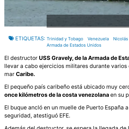
ETIQUETAS
Trinidad y Tobago
Venezuela
Nicolás
Armada de Estados Unidos
El destructor
USS Gravely, de la Armada de Est
llevar a cabo ejercicios militares durante vario
mar
Caribe.
El pequeño país caribeño está ubicado muy cer
once kilómetros de la costa venezolana
en su 
El buque ancló en un muelle de Puerto España a
seguridad, atestiguó EFE.
Además del destructor, se espera la llegada de 