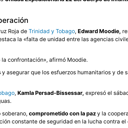
operación
Cruz Roja de
Trinidad y Tobago
,
Edward Moodie,
re
staca la «falta de unidad entre las agencias civil
o la confrontación», afirmó Moodie.
s
y asegurar que los esfuerzos humanitarios y de 
Tobago
,
Kamla Persad-Bissessar,
expresó el sába
guas.
o soberano,
comprometido con la paz
y la cooper
ión constante de seguridad en la lucha contra el