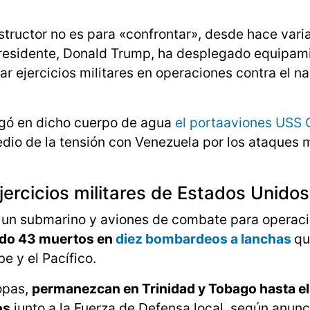
structor no es para «confrontar», desde hace vari
presidente, Donald Trump, ha desplegado equipam
zar ejercicios militares en operaciones contra el n
gó en dicho cuerpo de agua
el portaaviones USS 
edio de la tensión con Venezuela por los ataques m
jercicios militares de Estados Unidos
, un submarino y aviones de combate para operac
do 43 muertos en
diez bombardeos a lanchas
qu
e y el Pacífico.
opas,
permanezcan en Trinidad y Tobago hasta el
os
junto a la Fuerza de Defensa local, según anunc