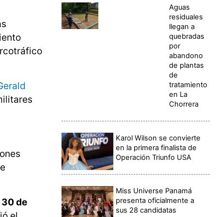
Aguas
residuales
as
llegan a
iento
quebradas
por
arcotráfico
abandono
de plantas
de
Gerald
tratamiento
en La
ilitares
Chorrera
Karol Wilson se convierte
en la primera finalista de
iones
Operación Triunfo USA
e
Miss Universe Panamá
 30 de
presenta oficialmente a
sus 28 candidatas
ió el