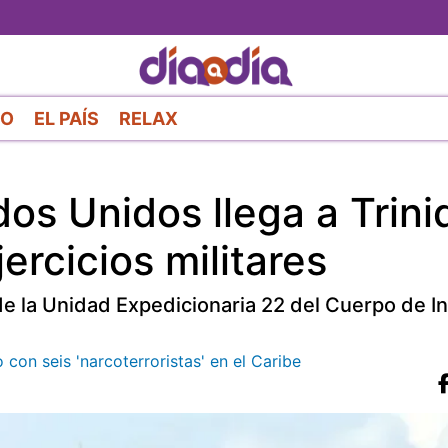
Pasar
al
contenido
principal
RO
EL PAÍS
RELAX
os Unidos llega a Trini
ercicios militares
de la Unidad Expedicionaria 22 del Cuerpo de In
on seis 'narcoterroristas' en el Caribe