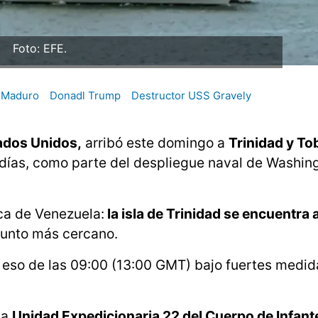
Foto: EFE.
 Maduro
Donadl Trump
Destructor USS Gravely
ados Unidos,
arribó este domingo a
Trinidad y T
s días, como parte del despliegue naval de Washin
ca de Venezuela:
la isla de Trinidad se encuentra
punto más cercano.
 eso de las 09:00 (13:00 GMT) bajo fuertes medid
la
Unidad Expedicionaria 22 del Cuerpo de Infant