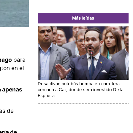
Más leídas
obago
para
gton en el
Desactivan autobús bomba en carretera
 a apenas
cercana a Cali, donde será investido De la
Espriella
as de
ería de