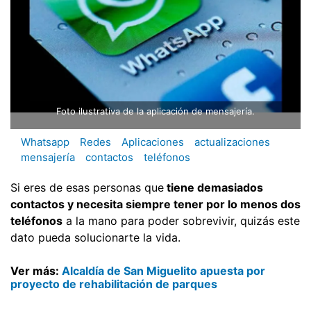
Foto ilustrativa de la aplicación de mensajería.
Whatsapp
Redes
Aplicaciones
actualizaciones
mensajería
contactos
teléfonos
Si eres de esas personas que
tiene demasiados
contactos y necesita siempre tener por lo menos dos
teléfonos
a la mano para poder sobrevivir, quizás este
dato pueda solucionarte la vida.
Ver más:
Alcaldía de San Miguelito apuesta por
proyecto de rehabilitación de parques