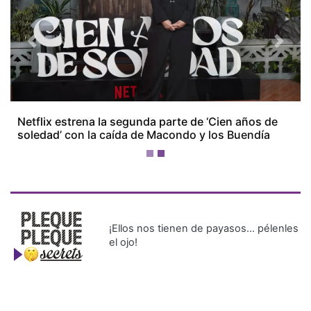
Previous
Next
'Spider-Man: Brand New Day' rompe récords en
taquilla
¡Ellos nos tienen de payasos… pélenles
el ojo!