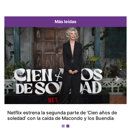
Más leídas
Previous
Next
'Spider-Man: Brand New Day' rompe récords en
taquilla