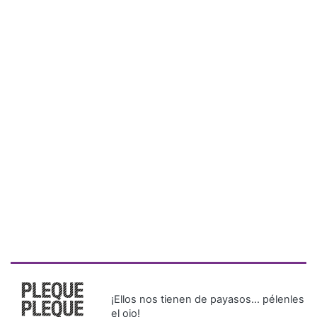
¡Ellos nos tienen de payasos… pélenles
el ojo!