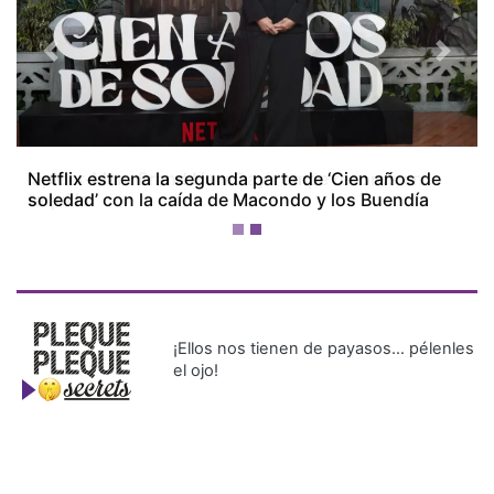
Previous
Next
'Spider-Man: Brand New Day' rompe récords en
taquilla
¡Ellos nos tienen de payasos… pélenles
el ojo!