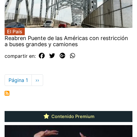
El País
Reabren Puente de las Américas con restricción
a buses grandes y camiones
compartir en:
Paginación
Página 1
Siguiente
››
página
Contenido Premium