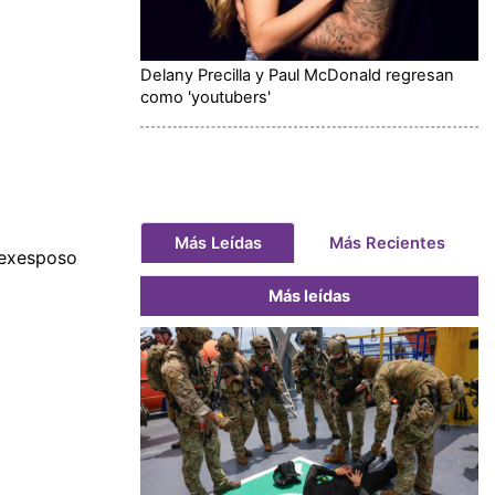
Delany Precilla y Paul McDonald regresan
como 'youtubers'
Más Leídas
Más Recientes
 exesposo
Más leídas