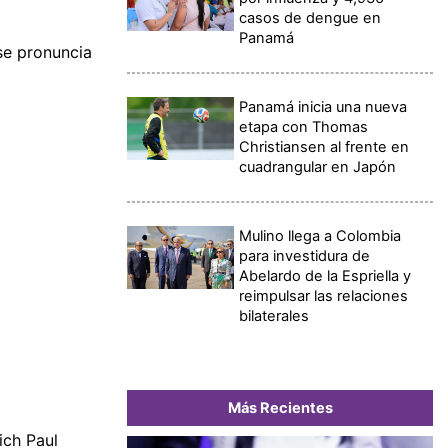
casos de dengue en
Panamá
 se pronuncia
Panamá inicia una nueva
etapa con Thomas
Christiansen al frente en
cuadrangular en Japón
Mulino llega a Colombia
para investidura de
Abelardo de la Espriella y
reimpulsar las relaciones
bilaterales
Más Recientes
ich Paul