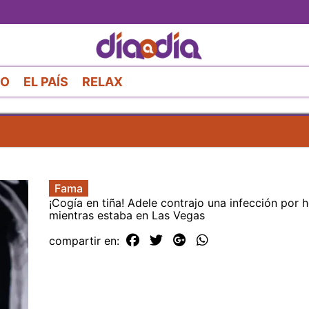
Pasar
al
contenido
principal
RO
EL PAÍS
RELAX
Fama
¡Cogía en tiña! Adele contrajo una infección por 
mientras estaba en Las Vegas
compartir en: