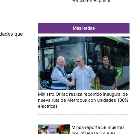
People en Español
Más leídas
idades que
Ministro Orillac realiza recorrido inaugural de
nueva ruta de Metrobus con unidades 100%
eléctricas
Minsa reporta 58 muertes
por influenza y 4,936