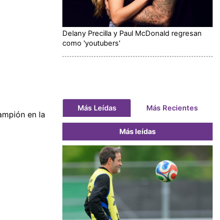
Delany Precilla y Paul McDonald regresan
como 'youtubers'
Más Leídas
Más Recientes
ampión en la
Más leídas