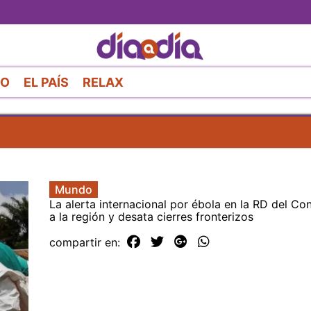
Pasar
al
contenido
principal
RO
EL PAÍS
RELAX
Mundo
La alerta internacional por ébola en la RD del Co
a la región y desata cierres fronterizos
compartir en: