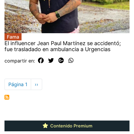
Fama
El influencer Jean Paul Martínez se accidentó;
fue trasladado en ambulancia a Urgencias
compartir en:
Paginación
Página 1
Siguiente
››
página
Contenido Premium