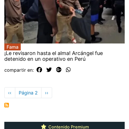
Fama
¡Le revisaron hasta el alma! Arcángel fue
detenido en un operativo en Perú
compartir en:
Paginación
Página
‹‹
Página 2
Siguiente
››
anterior
página
Contenido Premium