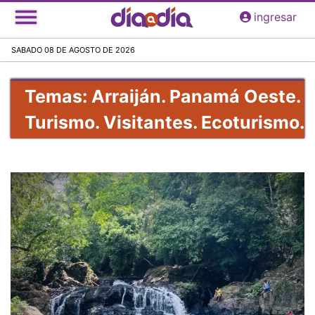
Pasar
ingresar
al
contenido
SABADO 08 DE AGOSTO DE 2026
principal
Temas: Arraiján. Panamá Oeste.
Turismo. Visitantes. Ecoturismo.