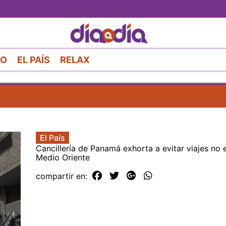
Pasar
al
contenido
principal
RO
EL PAÍS
RELAX
El País
Cancillería de Panamá exhorta a evitar viajes no e
Medio Oriente
compartir en: