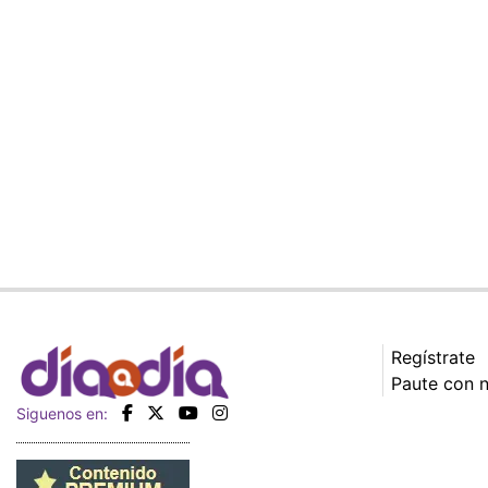
Regístrate
Paute con 
Siguenos en: