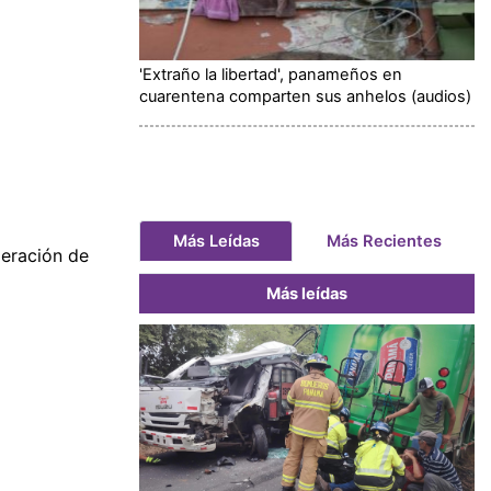
'Extraño la libertad', panameños en
cuarentena comparten sus anhelos (audios)
Más Leídas
Más Recientes
peración de
Más leídas