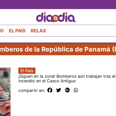
Pasar
al
contenido
principal
RO
EL PAÍS
RELAX
mberos de la República de Panamá 
El País
¡Siguen en la zona! Bomberos aún trabajan tras e
incendio en el Casco Antiguo
compartir en: