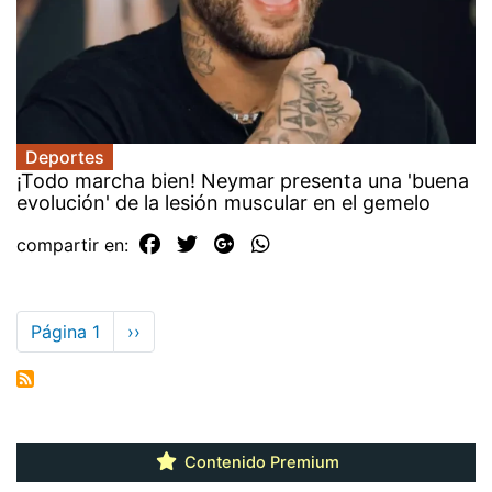
Deportes
¡Todo marcha bien! Neymar presenta una 'buena
evolución' de la lesión muscular en el gemelo
compartir en:
Paginación
Página 1
Siguiente
››
página
Contenido Premium