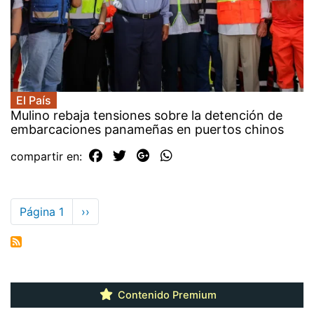
El País
Mulino rebaja tensiones sobre la detención de
embarcaciones panameñas en puertos chinos
compartir en:
Paginación
Página 1
Siguiente
››
página
Contenido Premium