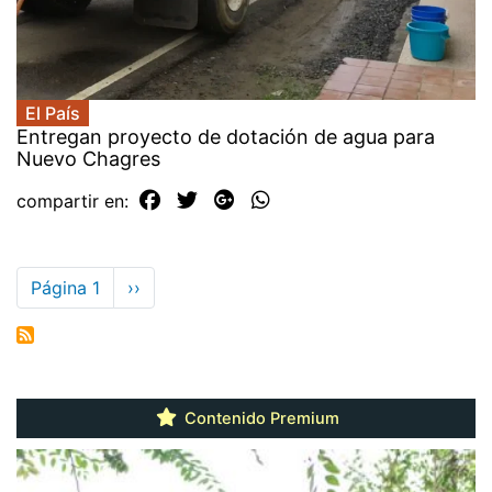
El País
Entregan proyecto de dotación de agua para
Nuevo Chagres
compartir en:
Paginación
Página 1
Siguiente
››
página
Contenido Premium