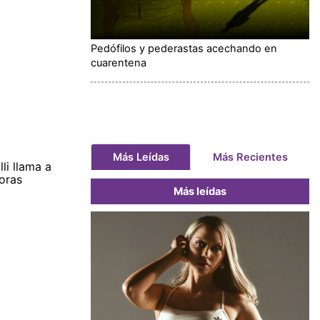
Pedófilos y pederastas acechando en
cuarentena
Más Leídas
Más Recientes
li llama a
oras
Más leídas