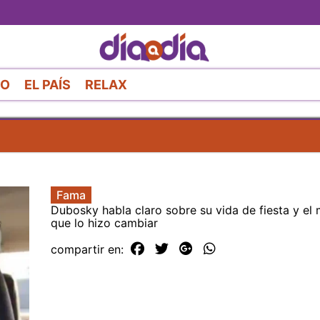
Pasar
al
contenido
principal
RO
EL PAÍS
RELAX
Fama
Dubosky habla claro sobre su vida de fiesta y e
que lo hizo cambiar
compartir en: