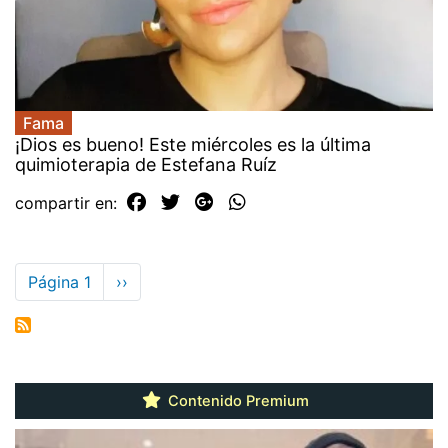
Fama
¡Dios es bueno! Este miércoles es la última
quimioterapia de Estefana Ruíz
compartir en:
Paginación
Página 1
Siguiente
››
página
Contenido Premium