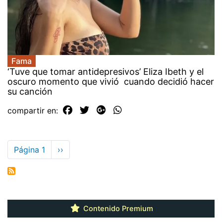
Fama
‘Tuve que tomar antidepresivos’ Eliza Ibeth y el
oscuro momento que vivió cuando decidió hacer
su canción
compartir en:
Paginación
Página 1
Siguiente
››
página
Contenido Premium