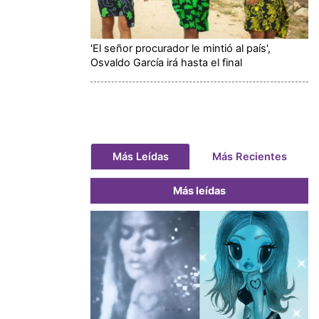
'El señor procurador le mintió al país',
Osvaldo García irá hasta el final
Más Leídas
Más Recientes
Más leídas