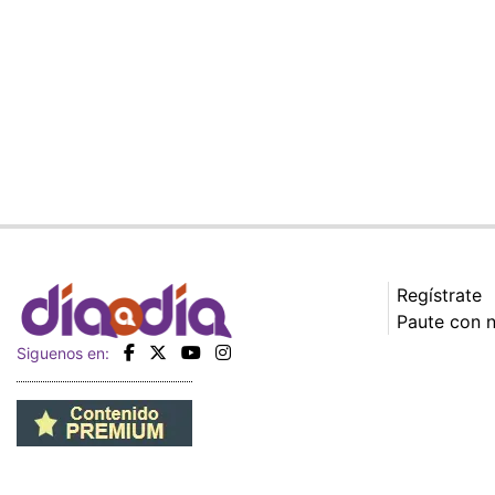
Regístrate
Paute con 
Siguenos en: