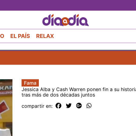
Pasar
al
contenido
principal
RO
EL PAÍS
RELAX
Fama
Jessica Alba y Cash Warren ponen fin a su histor
tras más de dos décadas juntos
compartir en: