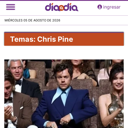
Pasar
ingresar
al
contenido
MIÉRCOLES 05 DE AGOSTO DE 2026
principal
Temas: Chris Pine