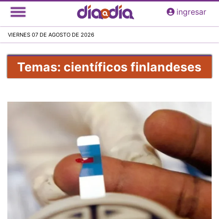
Pasar
ingresar
al
contenido
VIERNES 07 DE AGOSTO DE 2026
principal
Temas: científicos finlandeses