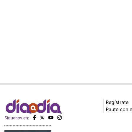
Regístrate
Paute con 
Siguenos en: