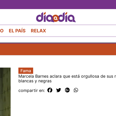
Pasar
al
contenido
principal
RO
EL PAÍS
RELAX
Fama
Marcela Barnes aclara que está orgullosa de sus 
blancas y negras
compartir en: