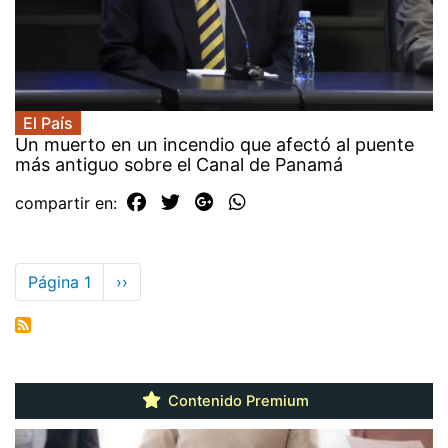
El País
Un muerto en un incendio que afectó al puente
más antiguo sobre el Canal de Panamá
compartir en:
Paginación
Página 1
Siguiente
››
página
Contenido Premium