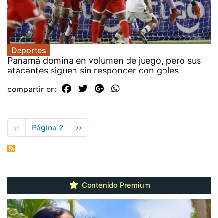
Deportes
Panamá domina en volumen de juego, pero sus
atacantes siguen sin responder con goles
compartir en:
Paginación
Página
‹‹
Página 2
Siguiente
››
anterior
página
Contenido Premium