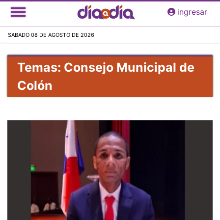
Pasar
ingresar
al
contenido
SABADO 08 DE AGOSTO DE 2026
principal
Temas: Consejo Municipal de
Colón