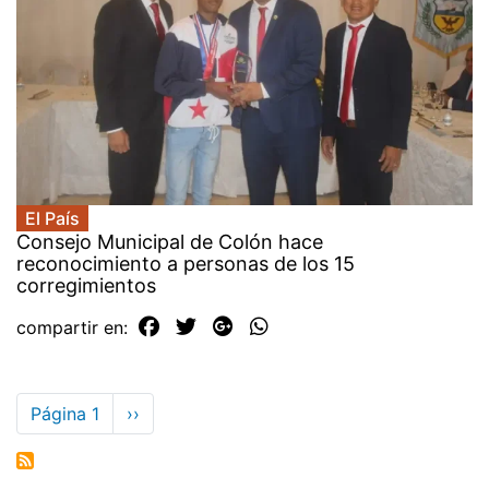
El País
Consejo Municipal de Colón hace
reconocimiento a personas de los 15
corregimientos
compartir en:
Paginación
Página 1
Siguiente
››
página