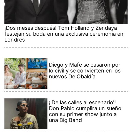
¡Dos meses después! Tom Holland y Zendaya
festejan su boda en una exclusiva ceremonia en
Londres
Diego y Mafe se casaron por
lo civil y se convierten en los
nuevos De Obaldía
¡'De las calles al escenario'!
Don Pablo cumplirá un sueño
con su primer show junto a
una Big Band