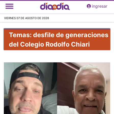
Pasar
ingresar
al
contenido
VIERNES 07 DE AGOSTO DE 2026
principal
Temas: desfile de generaciones
del Colegio Rodolfo Chiari