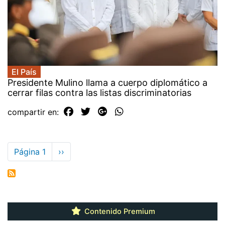
El País
Presidente Mulino llama a cuerpo diplomático a
cerrar filas contra las listas discriminatorias
compartir en:
Paginación
Página 1
Siguiente
››
página
Contenido Premium