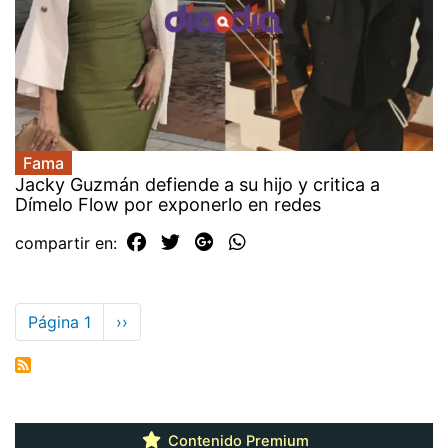
Fama
Jacky Guzmán defiende a su hijo y critica a
Dímelo Flow por exponerlo en redes
compartir en:
Paginación
Página 1
Siguiente
››
página
Contenido Premium