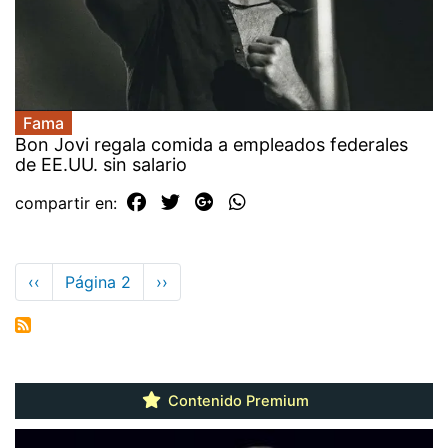
Fama
Bon Jovi regala comida a empleados federales
de EE.UU. sin salario
compartir en:
Paginación
Página
‹‹
Página 2
Siguiente
››
anterior
página
Contenido Premium