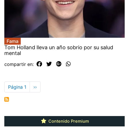
Fama
Tom Holland lleva un año sobrio por su salud
mental
compartir en:
Paginación
Página 1
Siguiente
››
página
Contenido Premium