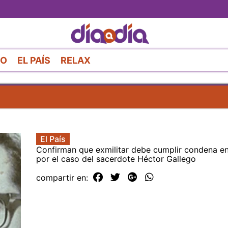
Pasar
al
contenido
principal
RO
EL PAÍS
RELAX
El País
Confirman que exmilitar debe cumplir condena en
por el caso del sacerdote Héctor Gallego
compartir en: