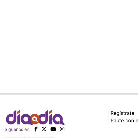
Regístrate
Paute con 
Siguenos en: