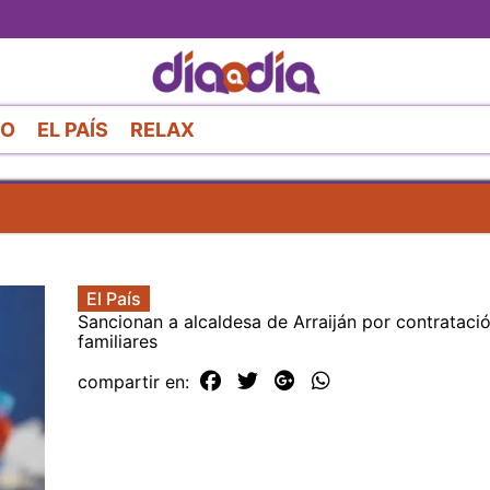
Pasar
al
contenido
principal
RO
EL PAÍS
RELAX
El País
Sancionan a alcaldesa de Arraiján por contrataci
familiares
compartir en: