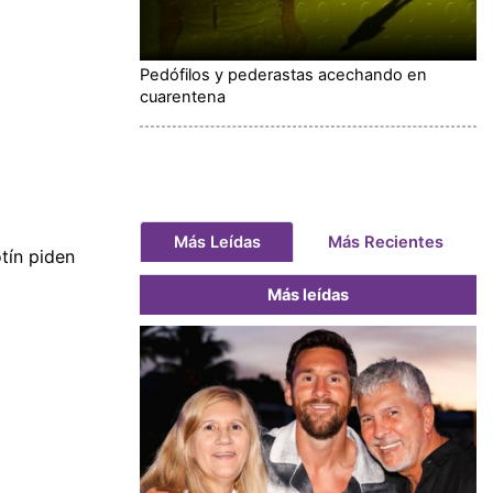
Pedófilos y pederastas acechando en
cuarentena
Más Leídas
Más Recientes
tín piden
Más leídas