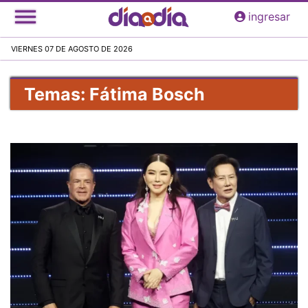
Pasar
ingresar
al
contenido
VIERNES 07 DE AGOSTO DE 2026
principal
Temas: Fátima Bosch