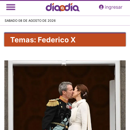
Pasar
ingresar
al
contenido
SABADO 08 DE AGOSTO DE 2026
principal
Temas: Federico X