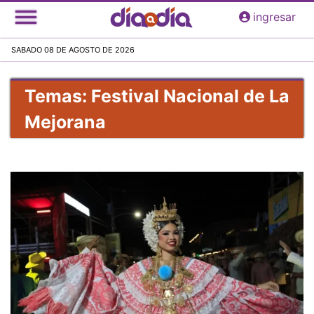
Pasar
ingresar
al
contenido
SABADO 08 DE AGOSTO DE 2026
principal
Temas: Festival Nacional de La
Mejorana