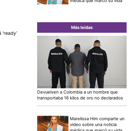
médica que marcó su vida
Más leídas
 ‘ready’
Devuelven a Colombia a un hombre que
transportaba 16 kilos de oro no declarados
Marelissa Him comparte un
video sobre una noticia
médica que marcó su vida