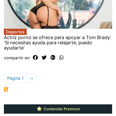
Deportes
Actriz porno se ofrece para apoyar a Tom Brady:
'Si necesitas ayuda para relajarte, puedo
ayudarte'
compartir en:
Paginación
Página 1
Siguiente
››
página
Contenido Premium