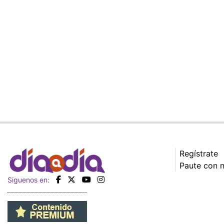
Regístrate
Paute con 
Siguenos en: