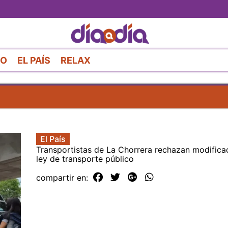
Pasar
al
contenido
principal
RO
EL PAÍS
RELAX
El País
Transportistas de La Chorrera rechazan modificac
ley de transporte público
compartir en: