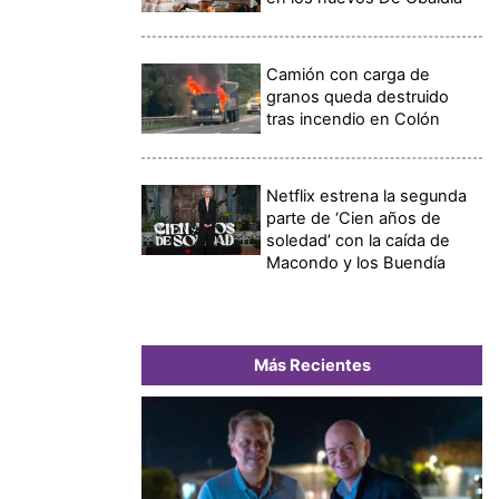
Camión con carga de
granos queda destruido
tras incendio en Colón
Netflix estrena la segunda
parte de ‘Cien años de
soledad’ con la caída de
Macondo y los Buendía
Más Recientes