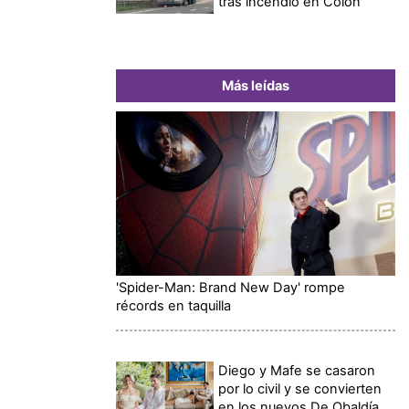
tras incendio en Colón
Más leídas
'Spider-Man: Brand New Day' rompe
récords en taquilla
Diego y Mafe se casaron
por lo civil y se convierten
en los nuevos De Obaldía