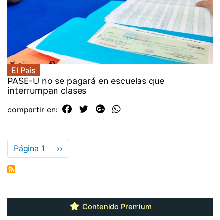
El País
PASE-U no se pagará en escuelas que
interrumpan clases
compartir en:
Paginación
Página 1
Siguiente
››
página
Contenido Premium