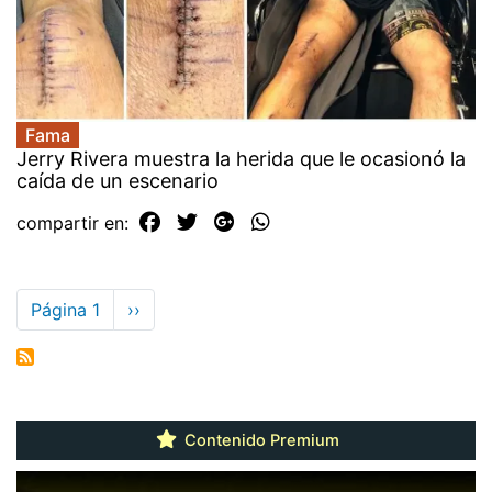
Fama
Jerry Rivera muestra la herida que le ocasionó la
caída de un escenario
compartir en:
Paginación
Página 1
Siguiente
››
página
Contenido Premium