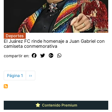
Deportes
El Juárez FC rinde homenaje a Juan Gabriel con
camiseta conmemorativa
compartir en:
Paginación
Página 1
Siguiente
››
página
Contenido Premium