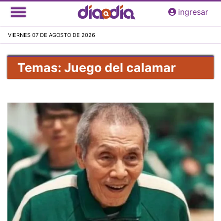
Pasar
ingresar
al
contenido
VIERNES 07 DE AGOSTO DE 2026
principal
Temas: Juego del calamar